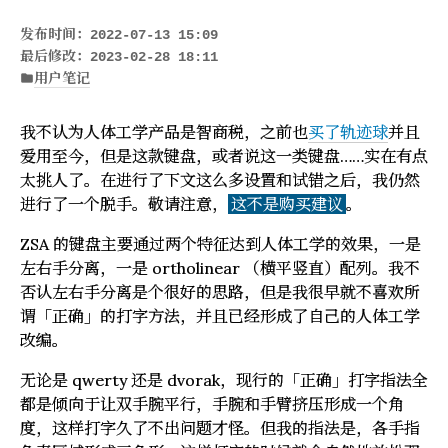
发布时间：
2022-07-13 15:09
最后修改：
2023-02-28 18:11
用户笔记
folder
我不认为人体工学产品是智商税，之前也
买了轨迹球
并且
爱用至今，但是这款键盘，或者说这一类键盘……实在有点
太挑人了。在进行了下文这么多设置和试错之后，我仍然
进行了一个脱手。敬请注意，
这不是购买建议
。
ZSA 的键盘主要通过两个特征达到人体工学的效果，一是
左右手分离，一是 ortholinear （横平竖直）配列。我不
否认左右手分离是个很好的思路，但是我很早就不喜欢所
谓「正确」的打字方法，并且已经形成了自己的人体工学
改编。
无论是 qwerty 还是 dvorak，现行的「正确」打字指法全
都是倾向于让双手腕平行，手腕和手臂挤压形成一个角
度，这样打字久了不出问题才怪。但我的指法是，各手指