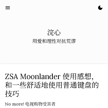
跳
menu
dark_mode
到
主
要
内
浣心
容
用爱和理性对抗荒谬
ZSA Moonlander 使用感想，
和一些舒适地使用普通键盘的
技巧
No more! 电视购物受害者